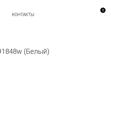
0
Ы
КОНТАКТЫ
91848w (Белый)