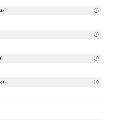
и»
i
i
й"
i
ket»
i