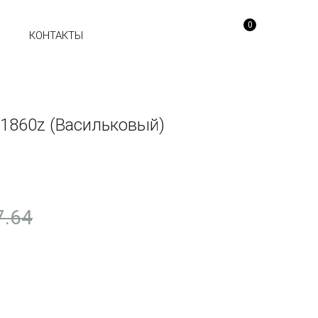
0
Ы
КОНТАКТЫ
1860z (Васильковый)
7.64