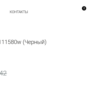
0
Ы
КОНТАКТЫ
111580w (Черный)
42