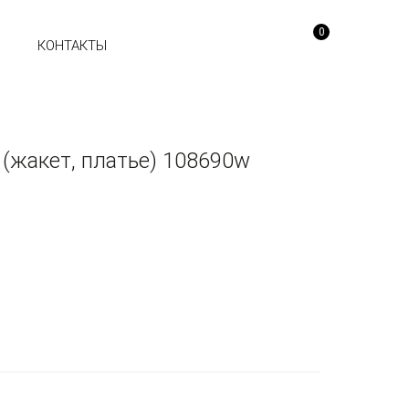
0
Ы
КОНТАКТЫ
(жакет, платье) 108690w